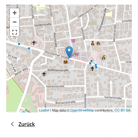
+
−
Leaflet
| Map data ©
OpenStreetMap
contributors,
CC-BY-SA
Zurück