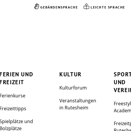
GEBÄRDENSPRACHE
LEICHTE SPRACHE
FERIEN UND
KULTUR
SPOR
FREIZEIT
UND
Kulturforum
VEREI
Ferienkurse
Veranstaltungen
Freesty
in Rutesheim
Freizeittipps
Acade
Spielplätze und
Freizeit
Bolzplätze
Rutesh