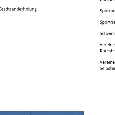
FREIZEIT
Stadtranderholung
Sporta
&
KULTUR
Sportha
Schwim
Vereine
Rutesh
Vereine
Selbste