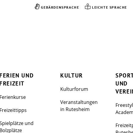
GEBÄRDENSPRACHE
LEICHTE SPRACHE
FERIEN UND
KULTUR
SPOR
FREIZEIT
UND
Kulturforum
VEREI
Ferienkurse
Veranstaltungen
Freesty
in Rutesheim
Freizeittipps
Acade
Spielplätze und
Freizeit
Bolzplätze
Rutesh