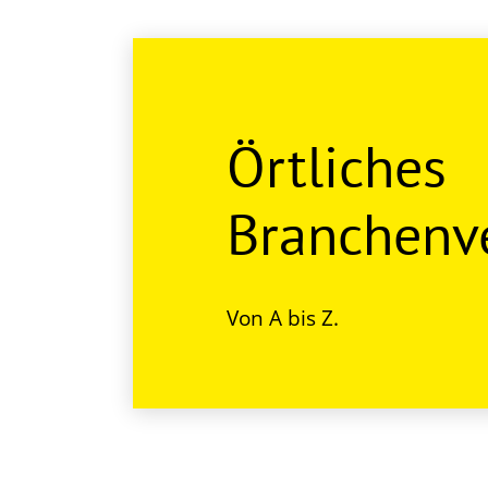
Örtliches
Branchenve
Von A bis Z.