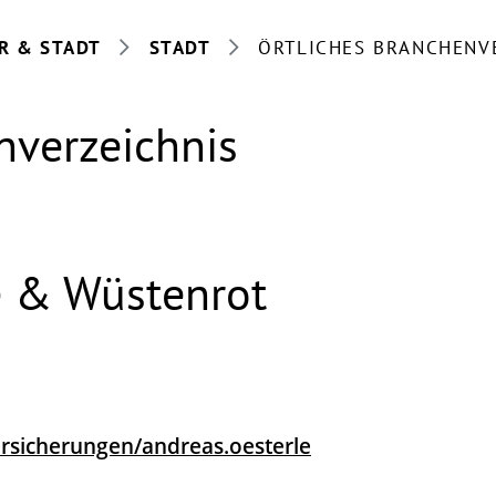
R & STADT
STADT
ÖRTLICHES BRANCHENV
nverzeichnis
 & Wüstenrot
sicherungen/andreas.oesterle