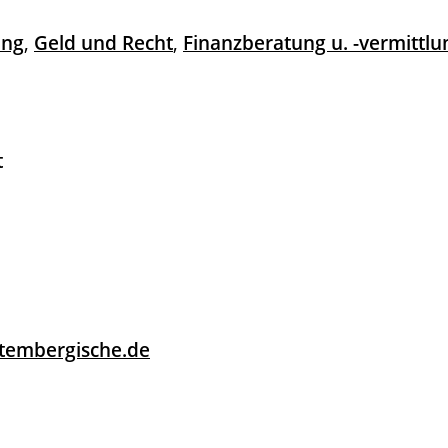
ung
,
Geld und Recht
,
Finanzberatung u. -vermittlu
t
tembergische.de