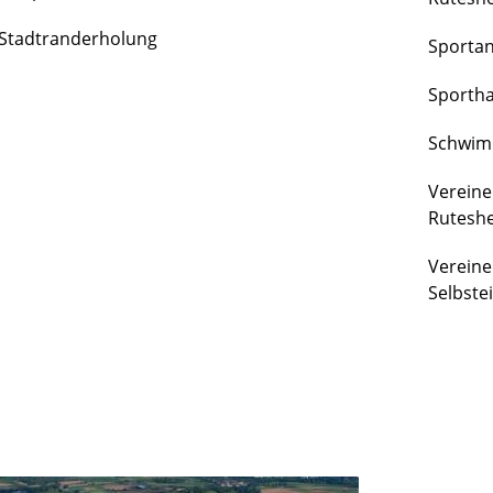
FREIZEIT
Stadtranderholung
Sporta
&
KULTUR
Sportha
Schwim
Vereine
Rutesh
Vereine
Selbste