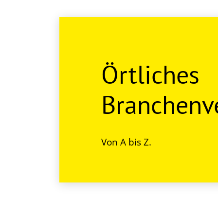
Örtliches
Branchenve
Von A bis Z.