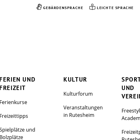
GEBÄRDENSPRACHE
LEICHTE SPRACHE
FERIEN UND
KULTUR
SPOR
FREIZEIT
UND
Kulturforum
VEREI
Ferienkurse
Veranstaltungen
Freesty
in Rutesheim
Freizeittipps
Acade
Spielplätze und
Freizeit
Bolzplätze
Rutesh