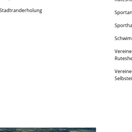
FREIZEIT
Stadtranderholung
Sporta
&
KULTUR
Sportha
Schwim
Vereine
Rutesh
Vereine
Selbste