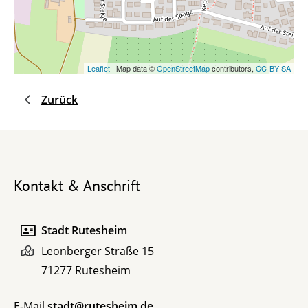
Leaflet
| Map data ©
OpenStreetMap
contributors,
CC-BY-SA
Zurück
Kontakt & Anschrift
Stadt Rutesheim
Leonberger Straße 15
71277
Rutesheim
E-Mail
stadt@rutesheim.de