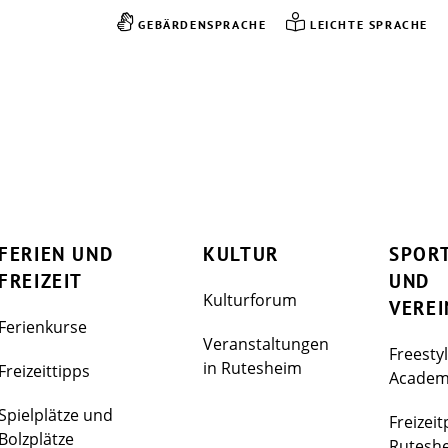
GEBÄRDENSPRACHE
LEICHTE SPRACHE
FERIEN UND
KULTUR
SPOR
FREIZEIT
UND
Kulturforum
VEREI
Ferienkurse
Veranstaltungen
Freesty
in Rutesheim
Freizeittipps
Acade
Spielplätze und
Freizeit
Bolzplätze
Rutesh