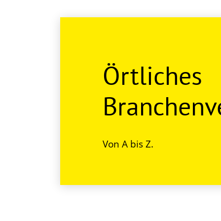
Örtliches
Branchenve
Von A bis Z.