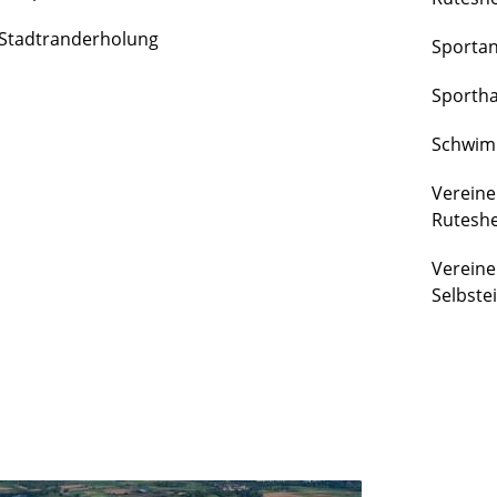
FREIZEIT
Stadtranderholung
Sporta
&
KULTUR
Sportha
Schwim
Vereine
Rutesh
Vereine
Selbste