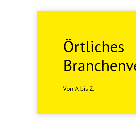
Örtliches
Branchenve
Von A bis Z.