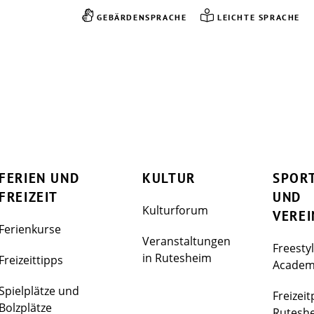
GEBÄRDENSPRACHE
LEICHTE SPRACHE
FERIEN UND
KULTUR
SPOR
FREIZEIT
UND
Kulturforum
VEREI
Ferienkurse
Veranstaltungen
Freesty
in Rutesheim
Freizeittipps
Acade
Spielplätze und
Freizeit
Bolzplätze
Rutesh