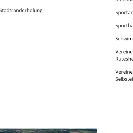
FREIZEIT
Stadtranderholung
Sporta
&
KULTUR
Sportha
Schwim
Vereine
Rutesh
Vereine
Selbste