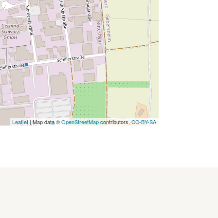
Leaflet
| Map data ©
OpenStreetMap
contributors,
CC-BY-SA