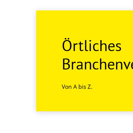
Örtliches
Branchenve
Von A bis Z.