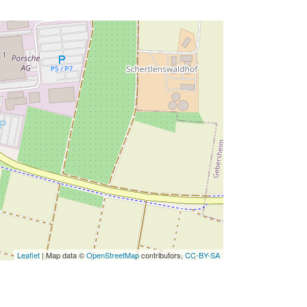
Leaflet
| Map data ©
OpenStreetMap
contributors,
CC-BY-SA