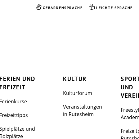
GEBÄRDENSPRACHE
LEICHTE SPRACHE
FERIEN UND
KULTUR
SPOR
FREIZEIT
UND
Kulturforum
VEREI
Ferienkurse
Veranstaltungen
Freesty
in Rutesheim
Freizeittipps
Acade
Spielplätze und
Freizeit
Bolzplätze
Rutesh