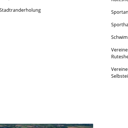
FREIZEIT
Stadtranderholung
Sporta
&
KULTUR
Sportha
Schwim
Vereine
Rutesh
Vereine
Selbste