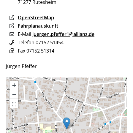
71277
Rutesheim
OpenStreetMap
Fahrplanauskunft
E-Mail
juergen.pfeffer1@allianz.de
Telefon
07152 51454
Fax
07152 51314
Jürgen Pfeffer
+
−