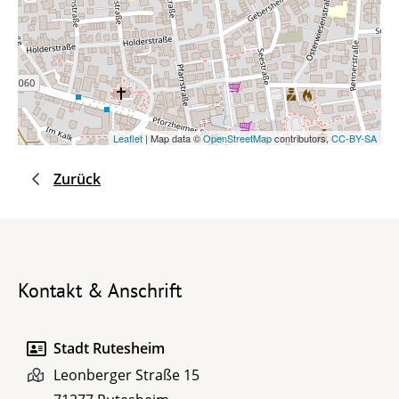
Leaflet
| Map data ©
OpenStreetMap
contributors,
CC-BY-SA
Zurück
Kontakt & Anschrift
Stadt Rutesheim
Leonberger Straße 15