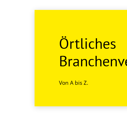
Örtliches
Branchenve
Von A bis Z.