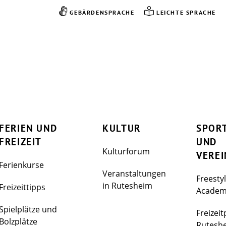
GEBÄRDENSPRACHE
LEICHTE SPRACHE
FERIEN UND
KULTUR
SPOR
FREIZEIT
UND
Kulturforum
VEREI
Ferienkurse
Veranstaltungen
Freesty
in Rutesheim
Freizeittipps
Acade
Spielplätze und
Freizeit
Bolzplätze
Rutesh