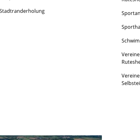
FREIZEIT
Stadtranderholung
Sporta
&
KULTUR
Sportha
Schwim
Vereine
Rutesh
Vereine
Selbste