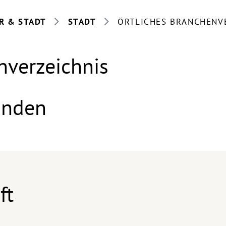
R & STADT
STADT
ÖRTLICHES BRANCHENV
nverzeichnis
anden
ft