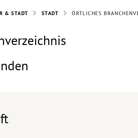
R & STADT
STADT
ÖRTLICHES BRANCHENV
nverzeichnis
anden
ft