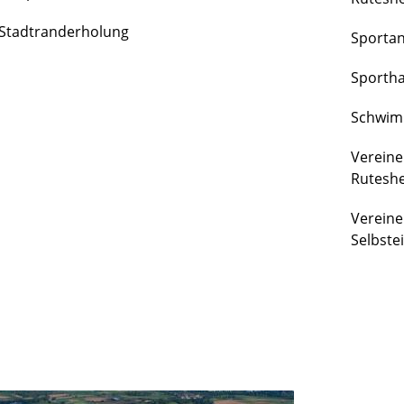
FREIZEIT
Stadtranderholung
Sporta
&
KULTUR
Sportha
Schwim
Vereine
Rutesh
Vereine
Selbste