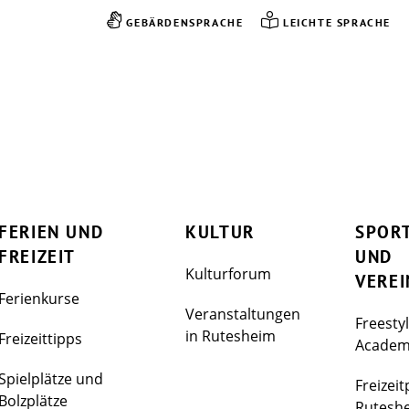
GEBÄRDENSPRACHE
LEICHTE SPRACHE
FERIEN UND
KULTUR
SPOR
FREIZEIT
UND
Kulturforum
VEREI
Ferienkurse
Veranstaltungen
Freesty
in Rutesheim
Freizeittipps
Acade
Spielplätze und
Freizeit
Bolzplätze
Rutesh