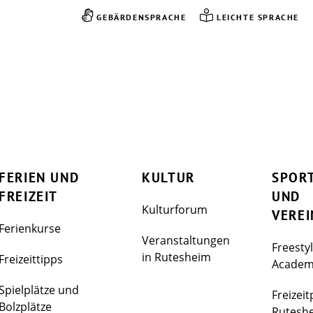
GEBÄRDENSPRACHE
LEICHTE SPRACHE
FERIEN UND
KULTUR
SPOR
FREIZEIT
UND
Kulturforum
VEREI
Ferienkurse
Veranstaltungen
Freesty
in Rutesheim
Freizeittipps
Acade
Spielplätze und
Freizeit
Bolzplätze
Rutesh