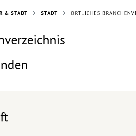
R & STADT
STADT
ÖRTLICHES BRANCHENV
nverzeichnis
anden
ft