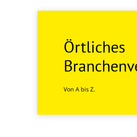
Örtliches
Branchenve
Von A bis Z.