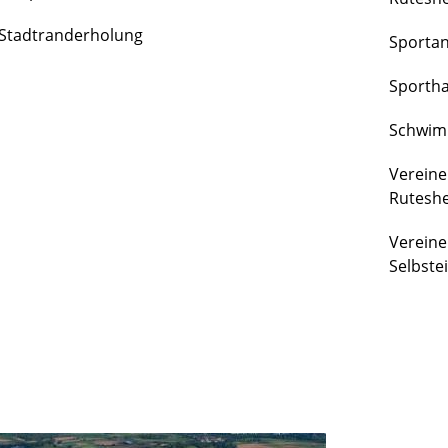
FREIZEIT
Stadtranderholung
Sporta
&
KULTUR
Sportha
Schwim
Vereine
Rutesh
Vereine
Selbste