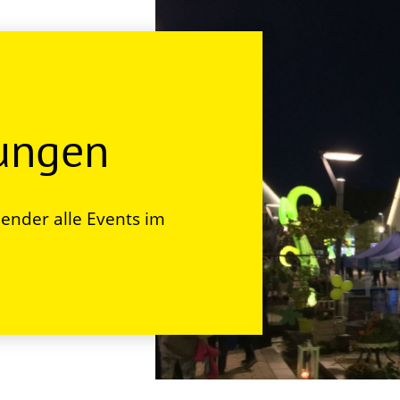
tungen
ender alle Events im