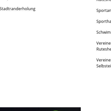
FREIZEIT
Stadtranderholung
Sporta
&
KULTUR
Sportha
Schwim
Vereine
Rutesh
Vereine
Selbste