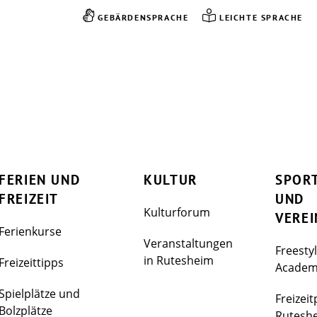
GEBÄRDENSPRACHE
LEICHTE SPRACHE
FERIEN UND
KULTUR
SPOR
FREIZEIT
UND
Kulturforum
VEREI
Ferienkurse
Veranstaltungen
Freesty
in Rutesheim
Freizeittipps
Acade
Spielplätze und
Freizeit
Bolzplätze
Rutesh