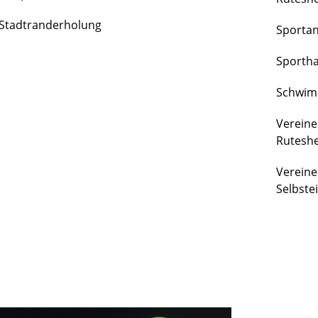
FREIZEIT
Stadtranderholung
Sporta
&
KULTUR
Sportha
Schwim
Vereine
Rutesh
Vereine
Selbste